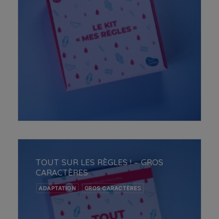
choisies
sur
la
page
du
produit
AJOUTER AU PANIER
TOUT SUR LES RÈGLES ! – GROS
CARACTÈRES
ADAPTATION
GROS CARACTÈRES