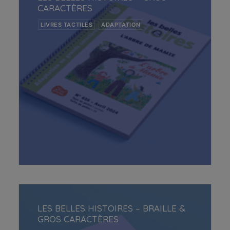
CARACTÈRES
LIVRES TACTILES
ADAPTATION
Ce
CHOIX DES OPTIONS
produit
a
plusieurs
variations.
LES BELLES HISTOIRES – BRAILLE &
Les
GROS CARACTÈRES
options