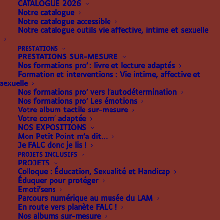
CATALOGUE 2026
Notre catalogue
Notre catalogue accessible
Notre catalogue outils vie affective, intime et sexuelle
NOS LIVRES
PRESTATIONS
PRESTATIONS SUR-MESURE
ADAPTÉS
Nos formations pro’ : livre et lecture adaptés
Formation et interventions : Vie intime, affective et
sexuelle
Nos formations pro’ vers l’autodétermination
Nos formations pro’ Les émotions
Votre album tactile sur-mesure
Nos albums tactiles illustrés
accompagnent vos
Votre com’ adaptée
enfants dans leur évolution !
NOS EXPOSITIONS
Mon Petit Point m’a dit…
Je FALC donc je lis !
Tacti’ Braille : des albums illustrés à partager.
PROJETS INCLUSIFS
Je Lis déjà en Braille : des premiers romans pour
PROJETS
Colloque : Éducation, Sexualité et Handicap
favoriser la lecture autonome.
Éduquer pour protéger
Mes Doc’s en Braille : des coffrets documentaires.
Emoti’sens
Parcours numérique au musée du LAM
Éduc & Braille : des albums éducatifs pour favoriser
En route vers planète FALC !
l’apprentissage.
Nos albums sur-mesure