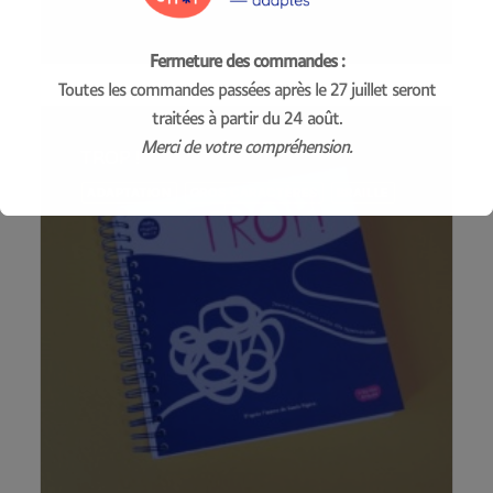
Fermeture des commandes :
LIRE LA SUITE
Toutes les commandes passées après le 27 juillet seront
traitées à partir du 24 août.
Merci de votre compréhension.
TROP !
ADAPTATION
GROS CARACTÈRES
BRAILLE