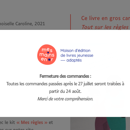
Ce livre en gros ca
oiselle Caroline, 2021
Tout sur les règles 
s ! Ce livre est fait pour
oser les jeunes filles, les
r les règles, c’est un sujet
vrait pouvoir en parler
ans être gênés.
Fermeture des commandes :
Toutes les commandes passées après le 27 juillet seront traitées à
 aux jeunes adolescents
partir du 24 août.
nnement des règles. Une
Merci de votre compréhension.
est disponible en scannant le
ec le kit
« Mes règles »
et