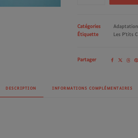
de
Tout
sur
les
Catégories
Adaptation
règles
Étiquette
Les P'tits 
!
-
Gros
Partager
caractères
DESCRIPTION
INFORMATIONS COMPLÉMENTAIRES