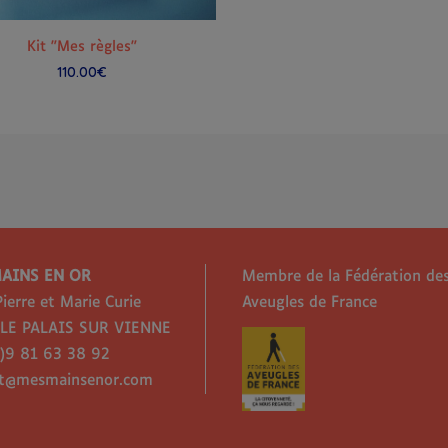
AJOUTER AU PANIER
Kit "Mes règles"
110.00
€
AINS EN OR
Membre de la Fédération de
Pierre et Marie Curie
Aveugles de France
 LE PALAIS SUR VIENNE
)9 81 63 38 92
ct@mesmainsenor.com