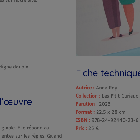
es sur notre site.
erligne double
Fiche techniqu
Autrice :
Anna Roy
Collection :
Les P’tit Curieux
 l’œuvre
Parution :
2023
Format :
22,5 x 28 cm
ISBN :
978-24-92440-23-6
ginale. Elle répond au
Prix :
25 €
entes sur les règles. Quand