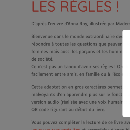
LES RÈGLES !
D’après l’œuvre d’Anna Roy, illustrée par Madem
Bienvenue dans le monde extraordinaire des règle
répondre à toutes les questions que peuvent se p
femmes mais aussi les garçons et les hommes, ca
de société.
Ce n’est pas un tabou d’avoir ses règles ! On de
facilement entre amis, en famille ou à l’école, s
Cette adaptation en gros caractères permettra
malvoyants d’en apprendre plus sur le fonctio
version audio (réalisée avec une voix humaine) 
QR code figurant au début du livre.
Vous pouvez compléter la lecture de ce livre av