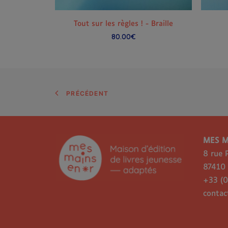
AJOUTER AU PANIER
Tout sur les règles ! - Braille
80.00
€
PRÉCÉDENT
MES M
8 rue 
87410
+33 (0
conta