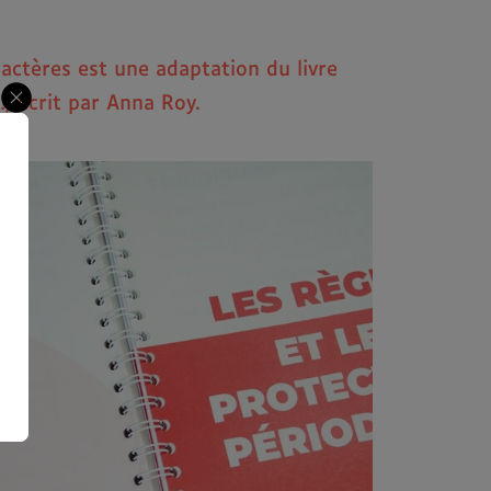
ractères est une adaptation du livre
!
, écrit par Anna Roy.