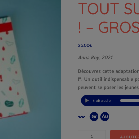
TOUT S
! – GRO
25.00
€
Anna Roy, 2021
Découvrez cette adaptation 
!”. Un outil indispensable 
peuvent se poser les jeunes 
Extrait audio
quantité
AJOUTER