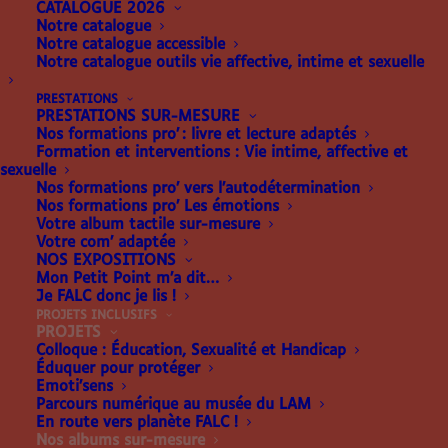
CATALOGUE 2026
Notre catalogue
Notre catalogue accessible
Notre catalogue outils vie affective, intime et sexuelle
NOS ALBUMS SUR-
PRESTATIONS
MESURE
PRESTATIONS SUR-MESURE
Nos formations pro’ : livre et lecture adaptés
Formation et interventions : Vie intime, affective et
sexuelle
Des œuvres collaboratives
Nos formations pro’ vers l’autodétermination
Nos formations pro’ Les émotions
conçues avec vous et pour
Votre album tactile sur-mesure
Votre com’ adaptée
vos publics !
NOS EXPOSITIONS
Mon Petit Point m’a dit…
Je FALC donc je lis !
Désirant rendre la lecture et la culture accessible
PROJETS INCLUSIFS
PROJETS
aux enfants déficients visuels, Mes Mains en Or
Colloque : Éducation, Sexualité et Handicap
travaille en partenariat avec des institutions
Éduquer pour protéger
Emoti’sens
culturelles et éducatives francophones. De la
Parcours numérique au musée du LAM
conception de livres tactiles sur un sujet spécifique
En route vers planète FALC !
Nos albums sur-mesure
à la conception de mallettes pédagogiques