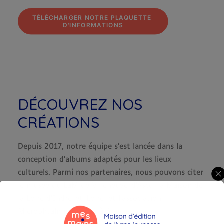
TÉLÉCHARGER NOTRE PLAQUETTE 
D'INFORMATIONS
DÉCOUVREZ NOS
CRÉATIONS
Depuis 2017, notre équipe s’est lancée dans la
conception d’albums adaptés pour les lieux
culturels. Parmi nos partenaires, nous pouvons citer
le musée du LaM de Villeneuve-d’Ascq, la Maison de
la Loire d’Indre-et-Loire, et l’association
Microphtalmie France, à Angers.