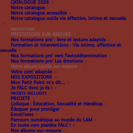
CATALOGUE 2026
Notre catalogue
Notre catalogue accessible
Notre catalogue outils vie affective, intime et sexuelle
ALBUMS TACTILES
PRESTATIONS
PRESTATIONS SUR-MESURE
SUR-MESURE !
Nos formations pro’ : livre et lecture adaptés
Formation et interventions : Vie intime, affective et
sexuelle
Nos formations pro’ vers l’autodétermination
Nos formations pro’ Les émotions
Votre album tactile sur-mesure
Votre com’ adaptée
DE LA CO-CONCEPTION À
NOS EXPOSITIONS
Mon Petit Point m’a dit…
L’IMPRESSION
Je FALC donc je lis !
PROJETS INCLUSIFS
Créons ensemble un
PROJETS
Colloque : Éducation, Sexualité et Handicap
album adapté à votre lieu
Éduquer pour protéger
Emoti’sens
culturel !
Parcours numérique au musée du LAM
En route vers planète FALC !
Nos albums sur-mesure