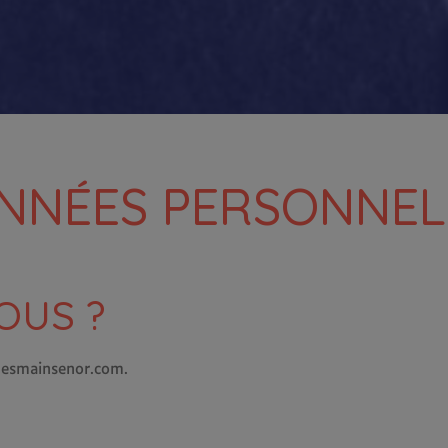
NNÉES PERSONNEL
OUS ?
/mesmainsenor.com.