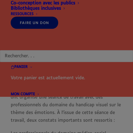
et interventionnelle
Co-conception avec les publics
Bibliothèques inclusives
RESSOURCES
FAIRE UN DON
Emoti’Sens est un projet de recherche coordonné
par Édouard Gentaz, chercheur en psychologie du
RECHERCHE
développement sensori-moteur, affectif et social et
Dannyelle Valente, enseignante-chercheuse en
psychologie et spécialiste en design participatif de
PANIER
l’Université de Genève.
Votre panier est actuellement vide.
En 2018, Dannyelle Valente et Caroline Chabaud,
directrice de la maison d’édition Mes Mains en Or,
MON COMPTE
ont organisé une séance de travail avec des
professionnels du domaine du handicap visuel sur le
thème des émotions. À l’issue de cette séance de
travail, deux constats importants sont ressortis :