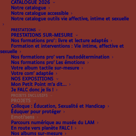
CATALOGUE 2026
Notre catalogue
Notre catalogue accessible
Notre catalogue outils vie affective, intime et sexuelle
PRESTATIONS
PRESTATIONS SUR-MESURE
Nos formations pro’ : livre et lecture adaptés
Formation et interventions : Vie intime, affective et
sexuelle
Nos formations pro’ vers l’autodétermination
Nos formations pro’ Les émotions
Votre album tactile sur-mesure
Votre com’ adaptée
NOS EXPOSITIONS
Mon Petit Point m’a dit…
Je FALC donc je lis !
PROJETS INCLUSIFS
PROJETS
Colloque : Éducation, Sexualité et Handicap
Emoti’Sens est un projet
Éduquer pour protéger
Emoti’sens
de recherche participative
Parcours numérique au musée du LAM
En route vers planète FALC !
Nos albums sur-mesure