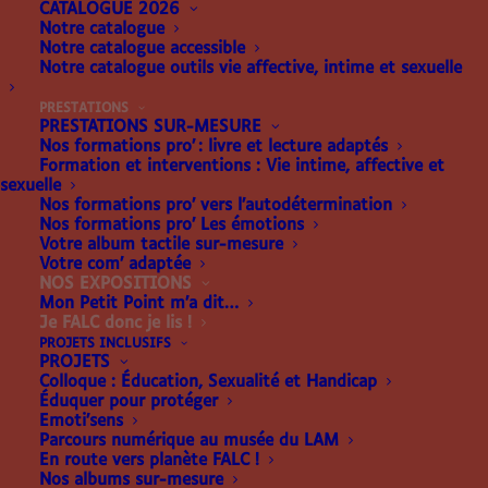
CATALOGUE 2026
Notre catalogue
Notre catalogue accessible
Notre catalogue outils vie affective, intime et sexuelle
JE FALC DONC JE
PRESTATIONS
LIS !
PRESTATIONS SUR-MESURE
Nos formations pro’ : livre et lecture adaptés
Formation et interventions : Vie intime, affective et
sexuelle
Nos formations pro’ vers l’autodétermination
Nos formations pro’ Les émotions
Votre album tactile sur-mesure
Votre com’ adaptée
NOS EXPOSITIONS
À la découverte du FALC !
Mon Petit Point m’a dit…
Je FALC donc je lis !
PROJETS INCLUSIFS
PROJETS
Créée pour faciliter l’accès à l’information pour les
Colloque : Éducation, Sexualité et Handicap
personnes présentant un trouble du développement
Éduquer pour protéger
Emoti’sens
intellectuel, la méthode FALC (Facile à Lire et à
Parcours numérique au musée du LAM
Comprendre) s’étend aujourd’hui au domaine de la
En route vers planète FALC !
Nos albums sur-mesure
littérature. Grâce à la co-construction, des livres