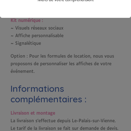
visibilité de votre événement et le faire connaître de
tout public !
Kit numérique :
~ Visuels réseaux sociaux
~ Affiche personnalisable
~ Signalétique
Option : Pour les formules de location, nous vous
proposons de personnaliser les affiches de votre
événement.
Informations
complémentaires :
Livraison et montage
La livraison s’effectue depuis Le-Palais-sur-Vienne.
Le tarif de la livraison se fait sur demande de devis.