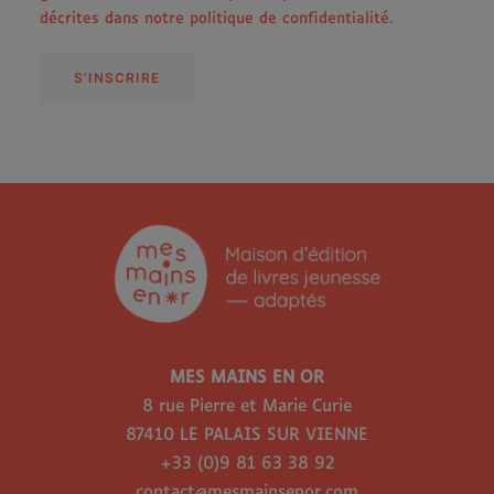
décrites dans notre
politique de confidentialité
.
S’INSCRIRE
MES MAINS EN OR
8 rue Pierre et Marie Curie
87410 LE PALAIS SUR VIENNE
+33 (0)9 81 63 38 92
contact@mesmainsenor.com