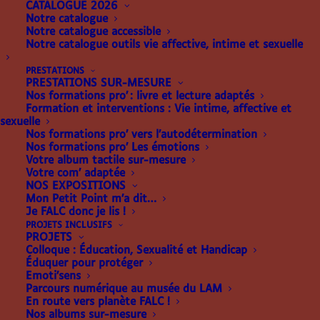
CATALOGUE 2026
Notre catalogue
Notre catalogue accessible
Notre catalogue outils vie affective, intime et sexuelle
PRESTATIONS
PRESTATIONS SUR-MESURE
Nos formations pro’ : livre et lecture adaptés
Formation et interventions : Vie intime, affective et
sexuelle
Nos formations pro’ vers l’autodétermination
Nos formations pro’ Les émotions
Votre album tactile sur-mesure
SE CONNECTER
Votre com’ adaptée
NOS EXPOSITIONS
Mon Petit Point m’a dit…
Obligatoire
Identifiant ou e-mail
*
Je FALC donc je lis !
PROJETS INCLUSIFS
PROJETS
Colloque : Éducation, Sexualité et Handicap
Éduquer pour protéger
Obligatoire
Emoti’sens
Mot de passe
*
Parcours numérique au musée du LAM
En route vers planète FALC !
Nos albums sur-mesure