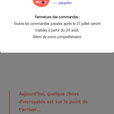
illustrations.
L’ambiance sonore immersive et le peu d’animations
Fermeture des commandes :
graphiques sur la tablette favorise également la
Toutes les commandes passées après le 27 juillet seront
concentration des enfants dissipés ou ayant des
traitées à partir du 24 août.
troubles de l’attention. N’hésitez pas à les faire
Merci de votre compréhension.
jouer les yeux bandés !
Aujourd’hui, quelque chose
d’incroyable est sur le point de
t’arriver…