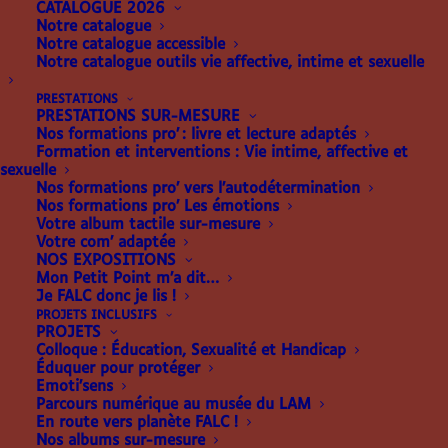
CATALOGUE 2026
Notre catalogue
Notre catalogue accessible
Notre catalogue outils vie affective, intime et sexuelle
PRESTATIONS
PRESTATIONS SUR-MESURE
Nos formations pro’ : livre et lecture adaptés
Formation et interventions : Vie intime, affective et
sexuelle
Nos formations pro’ vers l’autodétermination
Nos formations pro’ Les émotions
L’ÉCOLE DE MAGIE
Votre album tactile sur-mesure
Votre com’ adaptée
D’ELENTIL
NOS EXPOSITIONS
Mon Petit Point m’a dit…
Je FALC donc je lis !
Cette application n'est plus disponible à l'achat.
PROJETS INCLUSIFS
PROJETS
Colloque : Éducation, Sexualité et Handicap
Aujourd’hui quelque chose d’incroyable est sur le
Éduquer pour protéger
point de t’arriver… Installe-toi confortablement,
Emoti’sens
Parcours numérique au musée du LAM
écoute le règlement de l’école, et fais tes premiers
En route vers planète FALC !
pas dans l’école de magie d’Elentil ! Tu devras faire
Nos albums sur-mesure