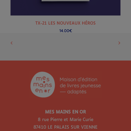
AJOUTER AU PANIER
TX-21 LES NOUVEAUX HÉROS
14.00
€
MES MAINS EN OR
8 rue Pierre et Marie Curie
87410 LE PALAIS SUR VIENNE