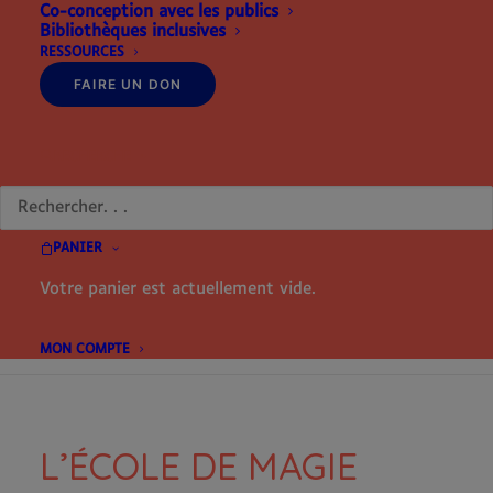
Co-conception avec les publics
tes preuves pour devenir le meilleur sorcier.
Bibliothèques inclusives
RESSOURCES
FAIRE UN DON
Catégories
Création originale
,
Livre numérique
interactif
RECHERCHE
Partager
PANIER
Votre panier est actuellement vide.
DESCRIPTION
MON COMPTE
L’ÉCOLE DE MAGIE