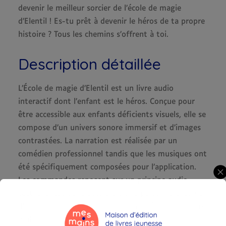
devenir le meilleur sorcier de l’école de magie
d’Elentil ! Es-tu prêt à devenir le héros de ta propre
histoire ? Tous les chemins s’offrent à toi.
Description détaillée
L’École de magie d’Elentil est un livre audio
interactif dont l’enfant est le héros. Conçue pour
être accessible aux enfants déficients visuels, elle se
compose d’un univers sonore immersif et d’images
contrastées. La narration est réalisée par un
comédien professionnel tandis que les musiques ont
été spécifiquement composées pour l’application.
Les commandes reposent sur un principe audio-
tactile. Il est donc possible à une personne aveugle
d’accéder à l’application dans son intégralité, et aux
malvoyants et voyants de profiter également des