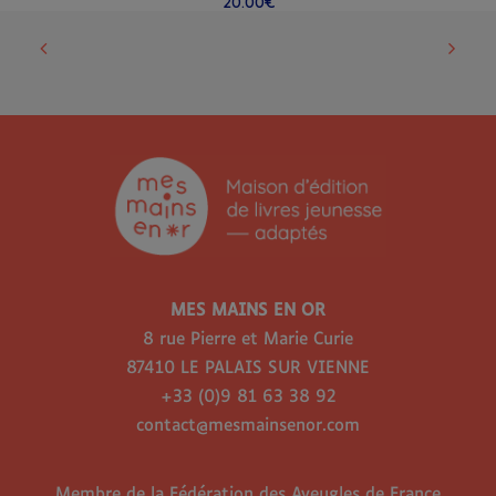
20.00
€
MES MAINS EN OR
8 rue Pierre et Marie Curie
87410 LE PALAIS SUR VIENNE
+33 (0)9 81 63 38 92
contact@mesmainsenor.com
Membre de la Fédération des Aveugles de France