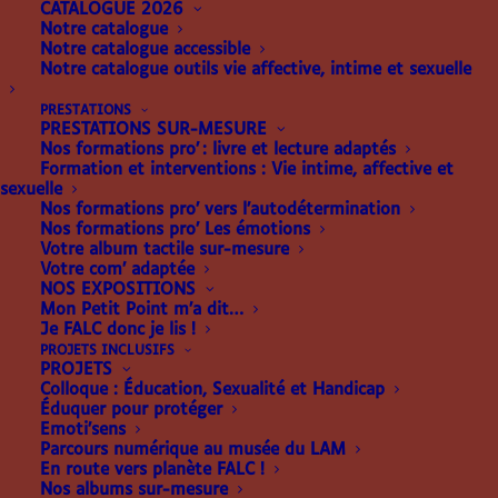
CATALOGUE 2026
Notre catalogue
Notre catalogue accessible
Notre catalogue outils vie affective, intime et sexuelle
PRESTATIONS
PRESTATIONS SUR-MESURE
KIT « MES RÈGLES »
Nos formations pro’ : livre et lecture adaptés
Formation et interventions : Vie intime, affective et
sexuelle
110.00
€
Nos formations pro’ vers l’autodétermination
Nos formations pro’ Les émotions
Caroline Chabaud et Laetitia Castillan, 2023
Votre album tactile sur-mesure
Votre com’ adaptée
NOS EXPOSITIONS
Le kit « Mes règles » sera votre allié pour vous faire
Mon Petit Point m’a dit…
découvrir les différentes protections périodiques
Je FALC donc je lis !
aux jeunes déficients visuels.
PROJETS INCLUSIFS
PROJETS
Colloque : Éducation, Sexualité et Handicap
Éduquer pour protéger
Emoti’sens
Parcours numérique au musée du LAM
En route vers planète FALC !
quantité
AJOUTER AU PANIER
Nos albums sur-mesure