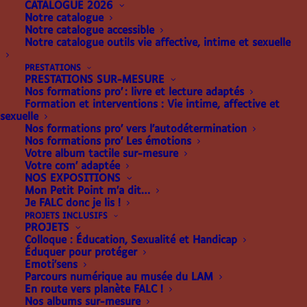
CATALOGUE 2026
Notre catalogue
Notre catalogue accessible
Notre catalogue outils vie affective, intime et sexuelle
MON MAG’ EN
PRESTATIONS
BRAILLE
PRESTATIONS SUR-MESURE
Nos formations pro’ : livre et lecture adaptés
Formation et interventions : Vie intime, affective et
sexuelle
Mon Mag’ en Braille :
une adaptation en braille et
Nos formations pro’ vers l’autodétermination
Nos formations pro’ Les émotions
gros caractères des Belles Histoires,
Bayard
Votre album tactile sur-mesure
jeunesse.
Votre com’ adaptée
NOS EXPOSITIONS
Mon Petit Point m’a dit…
Je FALC donc je lis !
PROJETS INCLUSIFS
PROJETS
Colloque : Éducation, Sexualité et Handicap
Éduquer pour protéger
Emoti’sens
Parcours numérique au musée du LAM
En route vers planète FALC !
Nos albums sur-mesure