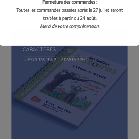
Fermeture des commandes :
TOUS
ADAPTATION
BRAILLE
GROS CARACTÈRES
Toutes les commandes passées après le 27 juillet seront
LIVRES TACTILES
traitées à partir du 24 août.
Merci de votre compréhension.
LES BELLES HISTOIRES – GROS
CARACTÈRES
LIVRES TACTILES
ADAPTATION