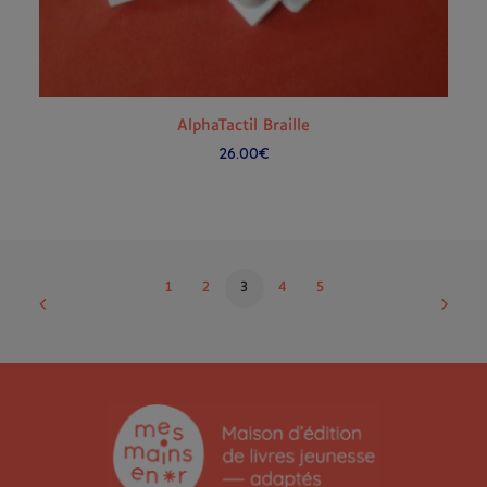
AJOUTER AU PANIER
AlphaTactil Braille
26.00
€
1
2
3
4
5