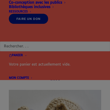
Co-conception avec les publics
Bibliothèques inclusives
RESSOURCES
FAIRE UN DON
RECHERCHE
PANIER
Votre panier est actuellement vide.
AJOUTER AU PANIER
LE P'TIT GUIDE ADO "Les règles"
MON COMPTE
5.00
€