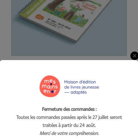
Ce
CHOIX DES OPTIONS
produit
LES BELLES HISTOIRES - GROS CARACTÈRES
a
Plage
5.00
€
–
25.00
€
plusieurs
de
variations.
prix :
Les
5.00€
à
options
25.00€
peuvent
être
choisies
Fermeture des commandes :
sur
Toutes les commandes passées après le 27 juillet seront
la
page
traitées à partir du 24 août.
du
Merci de votre compréhension.
produit