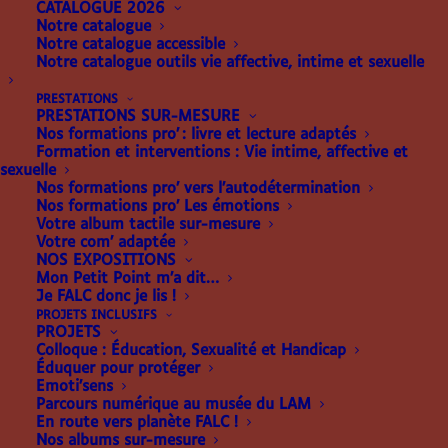
CATALOGUE 2026
Notre catalogue
Notre catalogue accessible
Notre catalogue outils vie affective, intime et sexuelle
PRESTATIONS
PRESTATIONS SUR-MESURE
Nos formations pro’ : livre et lecture adaptés
Formation et interventions : Vie intime, affective et
sexuelle
Nos formations pro’ vers l’autodétermination
Nos formations pro’ Les émotions
Votre album tactile sur-mesure
Votre com’ adaptée
NOS EXPOSITIONS
Affichage de 21–30 sur 45 résultats
Trié
Mon Petit Point m’a dit…
du
Je FALC donc je lis !
plus
PROJETS INCLUSIFS
PROJETS
récent
Colloque : Éducation, Sexualité et Handicap
au
Éduquer pour protéger
Emoti’sens
plus
Parcours numérique au musée du LAM
ancien
En route vers planète FALC !
Nos albums sur-mesure