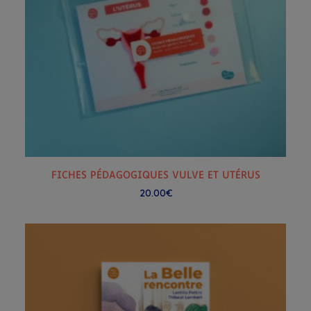
la
page
du
produit
AJOUTER AU PANIER
FICHES PÉDAGOGIQUES VULVE ET UTÉRUS
20.00
€