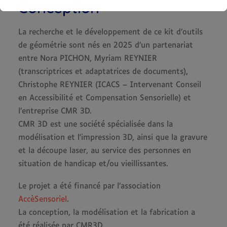
Conception
La recherche et le développement de ce kit d’outils
de géométrie sont nés en 2025 d’un partenariat
entre Nora PICHON, Myriam REYNIER
(transcriptrices et adaptatrices de documents),
Christophe REYNIER (ICACS – Intervenant Conseil
en Accessibilité et Compensation Sensorielle) et
l’entreprise CMR 3D.
CMR 3D est une société spécialisée dans la
modélisation et l’impression 3D, ainsi que la gravure
et la découpe laser, au service des personnes en
situation de handicap et/ou vieillissantes.
Le projet a été financé par l’association
AccèSensoriel
.
La conception, la modélisation et la fabrication a
été réalisée par CMR3D.