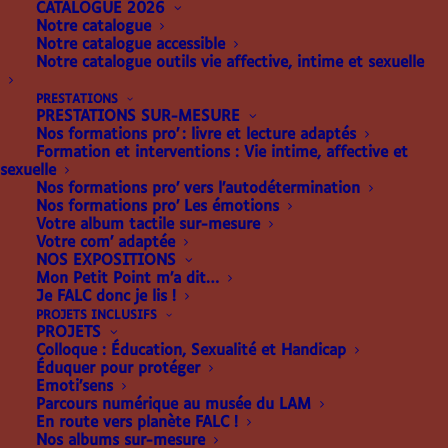
CATALOGUE 2026
Notre catalogue
Notre catalogue accessible
Notre catalogue outils vie affective, intime et sexuelle
PRESTATIONS
PRESTATIONS SUR-MESURE
Nos formations pro’ : livre et lecture adaptés
Formation et interventions : Vie intime, affective et
sexuelle
Nos formations pro’ vers l’autodétermination
Nos formations pro’ Les émotions
MALLETTE TAMPONS-
Votre album tactile sur-mesure
Votre com’ adaptée
CELLULES BRAILLE
NOS EXPOSITIONS
Mon Petit Point m’a dit…
Je FALC donc je lis !
506.00
€
PROJETS INCLUSIFS
PROJETS
Colloque : Éducation, Sexualité et Handicap
Une mallette de tampons-cellules braille, pour
Éduquer pour protéger
embossage sur feuilles plastiques avec les
Emoti’sens
Parcours numérique au musée du LAM
annotations mathématiques.
En route vers planète FALC !
Sur commande (2 semaines) – Fabriqué en France
Nos albums sur-mesure