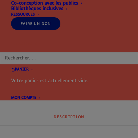
Co-conception avec les publics
par CMR3D
Bibliothèques inclusives
RESSOURCES
quantité
AJOUTER AU PANIER
FAIRE UN DON
de
Mallette
tampons-
RECHERCHE
cellules
Catégorie
Outils pédagogiques
braille
Étiquette
Outils pédagogiques
PANIER
Votre panier est actuellement vide.
Partager
MON COMPTE
DESCRIPTION