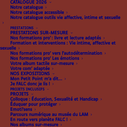
CATALOGUE 2026
Notre catalogue
Notre catalogue accessible
Notre catalogue outils vie affective, intime et sexuelle
PRESTATIONS
PRESTATIONS SUR-MESURE
LA CUISINE POUR TOUS
Nos formations pro’ : livre et lecture adaptés
Formation et interventions : Vie intime, affective et
! TOME 2
sexuelle
Nos formations pro’ vers l’autodétermination
Nos formations pro’ Les émotions
30.00
€
Votre album tactile sur-mesure
Votre com’ adaptée
Rebecca Bauer et Adeline Richez
, 2021
NOS EXPOSITIONS
Mon Petit Point m’a dit…
Je FALC donc je lis !
Dans ce livre adapté en braille, l’enfant ou l’adulte
PROJETS INCLUSIFS
découvrira
PROJETS
Colloque : Éducation, Sexualité et Handicap
neuf recettes simples, faciles à réaliser et guidées
Éduquer pour protéger
pas à pas.
Emoti’sens
Parcours numérique au musée du LAM
De l’entrée au dessert, la soupe de potimarron, les
En route vers planète FALC !
lasagnes
Nos albums sur-mesure