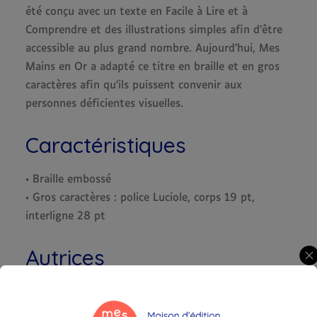
été conçu avec un texte en Facile à Lire et à
Comprendre et des illustrations simples afin d’être
accessible au plus grand nombre. Aujourd’hui, Mes
Mains en Or a adapté ce titre en braille et en gros
caractères afin qu’ils puissent convenir aux
personnes déficientes visuelles.
Caractéristiques
• Braille embossé
• Gros caractères : police Luciole, corps 19 pt,
interligne 28 pt
Autrices
Rebecca Bauer
(biostatisticienne à l’ISERM) est
bénévole dans des associations de soutien aux