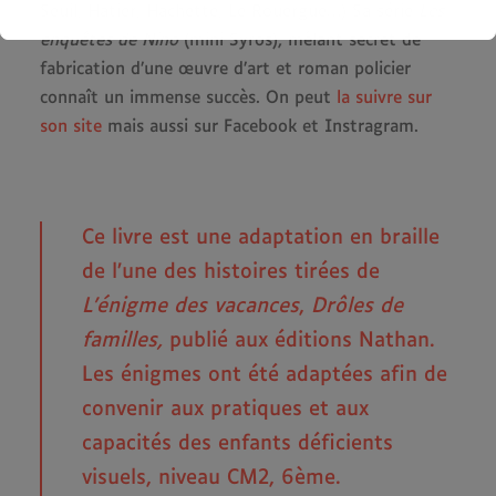
Seuil, Hatier, Hachette, Le Rouergue…) Sa série
Les
enquêtes de Nino
(mini Syros), mêlant secret de
fabrication d’une œuvre d’art et roman policier
connaît un immense succès. On peut
la suivre sur
son site
mais aussi sur Facebook et Instragram.
Ce livre est une adaptation en braille
de l’une des histoires tirées de
L’énigme des vacances
,
Drôles de
familles,
publié aux éditions Nathan.
Les énigmes ont été adaptées afin de
convenir aux pratiques et aux
capacités des enfants déficients
visuels, niveau CM2, 6ème.