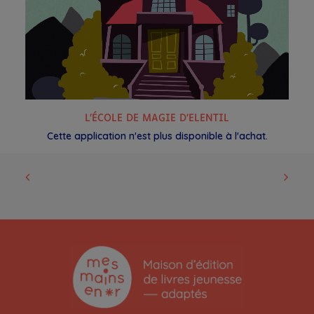
READ MORE
L’ÉCOLE DE MAGIE D’ELENTIL
AB
Cette application n'est plus disponible à l'achat.