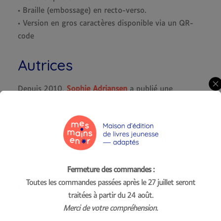
• Braille (embossage) en recto-verso.
• Version en gros caractères disponible via un QR-
code
Autrices
Depuis 2010,
Sophie
Adriansen
a publié une
cinquantaine d’ouvrages et s’est particulièrement
illustrée en littérature jeunesse où elle a vendu plus
de 350 000 exemplaires, tous titres confondus !
Elle a d’ailleurs remporté plusieurs prix littéraires.
N’hésitez pas à vous rendre sur
son site pour en
savoir plus
!
Fermeture des commandes :
Toutes les commandes passées après le 27 juillet seront
Claudine Aubrun
est l’autrice de nombreux romans,
traitées à partir du 24 août.
albums et histoires courtes qu’elle publie depuis
Merci de votre compréhension.
vingt ans chez différents éditeurs (Syros, Nathan, Le