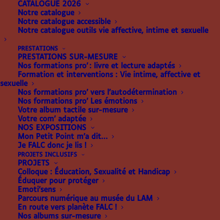
CATALOGUE 2026
Notre catalogue
Notre catalogue accessible
Notre catalogue outils vie affective, intime et sexuelle
PRESTATIONS
PRESTATIONS SUR-MESURE
DES VACANCES EN
Nos formations pro’ : livre et lecture adaptés
Formation et interventions : Vie intime, affective et
sexuelle
TERRE ENNEMIE
Nos formations pro’ vers l’autodétermination
Nos formations pro’ Les émotions
Votre album tactile sur-mesure
20.00
€
Votre com’ adaptée
NOS EXPOSITIONS
Sophie Adriansen & Claudine Aubrun, 2021
Mon Petit Point m’a dit…
Je FALC donc je lis !
Cet été, Pierre et Marie se rendent au Camp du
PROJETS INCLUSIFS
PROJETS
Totem d’or pour devenir de véritables indiens. Là-
Colloque : Éducation, Sexualité et Handicap
bas, ils apprennent tous les secrets des Peaux-
Éduquer pour protéger
Emoti’sens
Rouges : f
aire des signaux de fumée, confectionner
Parcours numérique au musée du LAM
des attrapes-rêves ou encore tirer à l’arc.
En route vers planète FALC !
Nos albums sur-mesure
Malheureusement, Buffalo Gilles et Calamity Anne