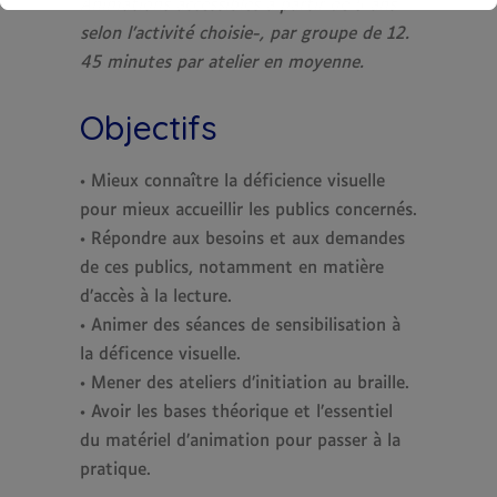
Animations accessibles à partir de 5 ans -
selon l’activité choisie-, par groupe de 12.
45 minutes par atelier en moyenne.
Objectifs
• Mieux connaître la déficience visuelle
pour mieux accueillir les publics concernés.
• Répondre aux besoins et aux demandes
de ces publics, notamment en matière
d’accès à la lecture.
• Animer des séances de sensibilisation à
la déficence visuelle.
• Mener des ateliers d’initiation au braille.
• Avoir les bases théorique et l’essentiel
du matériel d’animation pour passer à la
pratique.