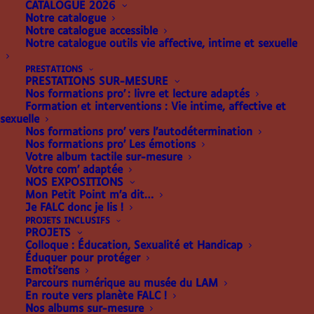
CATALOGUE 2026
Notre catalogue
Notre catalogue accessible
Notre catalogue outils vie affective, intime et sexuelle
MALLETTE DE
PRESTATIONS
MÉDIATION
PRESTATIONS SUR-MESURE
Nos formations pro’ : livre et lecture adaptés
Formation et interventions : Vie intime, affective et
sexuelle
Outils pédagogiques
est une catégorie qui propose
Nos formations pro’ vers l’autodétermination
Nos formations pro’ Les émotions
du matériel pour s’initier au braille ou découvrir la
Votre album tactile sur-mesure
déficience visuelle. Des masques de simulation
Votre com’ adaptée
NOS EXPOSITIONS
visuelle à la tablette et au poinçon, en passant par
Mon Petit Point m’a dit…
l’alphabet braille en relief vous y trouverez
Je FALC donc je lis !
PROJETS INCLUSIFS
l’essentiel pour mener des ateliers de sensibilisation.
PROJETS
Colloque : Éducation, Sexualité et Handicap
Nos
guides de médiation
sont des livres destinés à
Éduquer pour protéger
Emoti’sens
vous en apprendre plus sur le handicap et vous
Parcours numérique au musée du LAM
donner les bases pour mener vous-même des
En route vers planète FALC !
ateliers de sensibilisation guidés pas à pas.
Nos albums sur-mesure