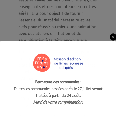
testé et validé par des bibliothécaires, des
enseignants et des animateurs en centres
aérés ! Il a pour objectif de fournir
l’essentiel du matériel nécessaire et les
clefs pour réussir au mieux une animation
avec des ateliers d’initiation et de
sensibilisation à la déficience visuelle.
Il rassemble le matériel essentiel pour
mener, en toute autonomie, une série
d’ateliers de sensibilisation à la déficience
visuelle.
• Atelier braille
Fermeture des commandes :
• Découverte tactile
Toutes les commandes passées après le 27 juillet seront
• Éveille tes sens
traitées à partir du 24 août.
• Vis ma vue
Merci de votre compréhension.
• Lire quand on ne voit pas