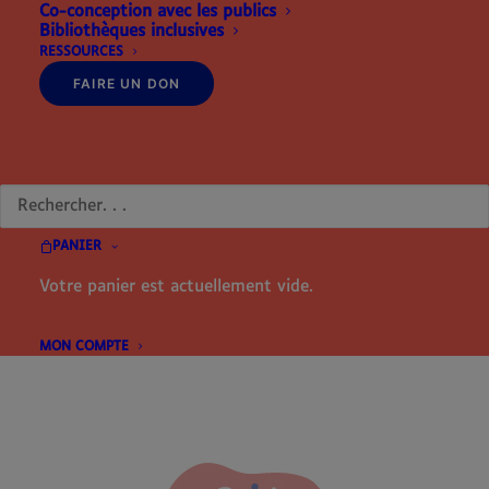
Co-conception avec les publics
Bibliothèques inclusives
Enfin, découvrez nos
mallettes de médiation
, des
RESSOURCES
kits complets composés spécifiquement pour la
FAIRE UN DON
réalisation d’ateliers de sensibilisation !
RECHERCHE
PANIER
Votre panier est actuellement vide.
MON COMPTE