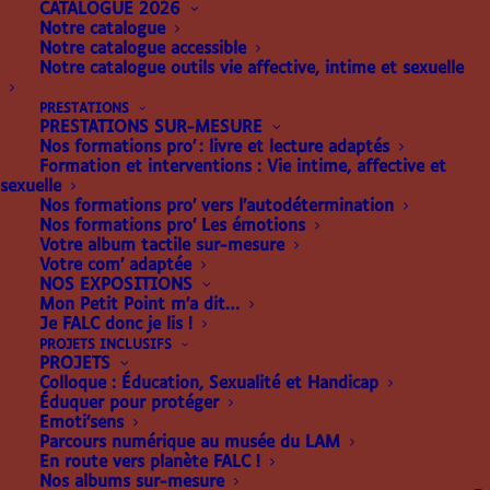
CATALOGUE 2026
Notre catalogue
Notre catalogue accessible
Notre catalogue outils vie affective, intime et sexuelle
PRESTATIONS
PRESTATIONS SUR-MESURE
Nos formations pro’ : livre et lecture adaptés
Formation et interventions : Vie intime, affective et
sexuelle
Nos formations pro’ vers l’autodétermination
Nos formations pro’ Les émotions
Votre album tactile sur-mesure
Votre com’ adaptée
NOS EXPOSITIONS
Voici le seul résultat
Mon Petit Point m’a dit…
Je FALC donc je lis !
PROJETS INCLUSIFS
PROJETS
Colloque : Éducation, Sexualité et Handicap
Éduquer pour protéger
Emoti’sens
Parcours numérique au musée du LAM
En route vers planète FALC !
Nos albums sur-mesure