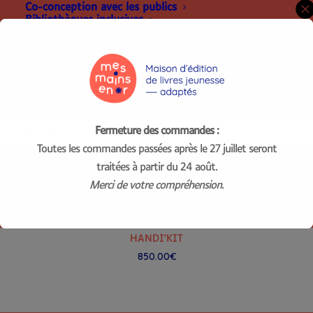
Co-conception avec les publics
Bibliothèques inclusives
RESSOURCES
FAIRE UN DON
RECHERCHE
Fermeture des commandes :
Toutes les commandes passées après le 27 juillet seront
PANIER
traitées à partir du 24 août.
Votre panier est actuellement vide.
Merci de votre compréhension.
MON COMPTE
AJOUTER AU PANIER
HANDI’KIT
850.00
€