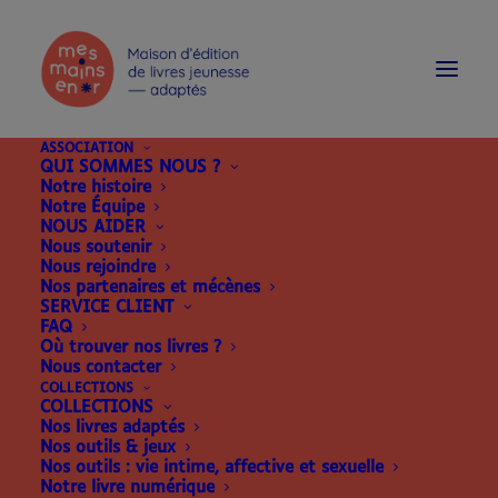
modal-check
ASSOCIATION
QUI SOMMES NOUS ?
Notre histoire
Notre Équipe
NOUS AIDER
Nous soutenir
Nous rejoindre
Nos partenaires et mécènes
SERVICE CLIENT
FAQ
Où trouver nos livres ?
Nous contacter
COLLECTIONS
MALLETTES DE MÉDIATION
COLLECTIONS
Nos livres adaptés
Nos outils & jeux
Nos outils : vie intime, affective et sexuelle
Notre livre numérique