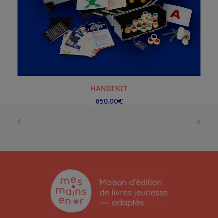
AJOUTER AU PANIER
HANDI’KIT
850.00
€