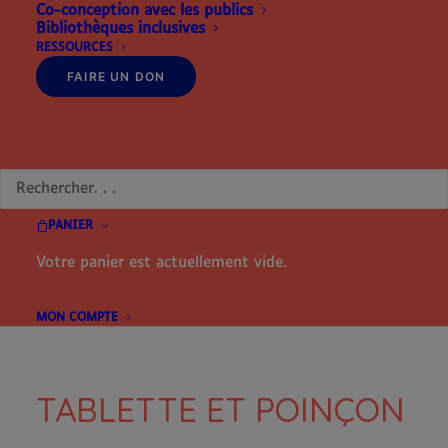
Co-conception avec les publics
ET
Bibliothèques inclusives
POINÇON
Catégorie
Outils pédagogiques
RESSOURCES
Étiquette
Outils pédagogiques
FAIRE UN DON
RECHERCHE
Partager
PANIER
Votre panier est actuellement vide.
DESCRIPTION
INFORMATIONS COMPLÉMENTAIRES
MON COMPTE
TABLETTE ET POINÇON