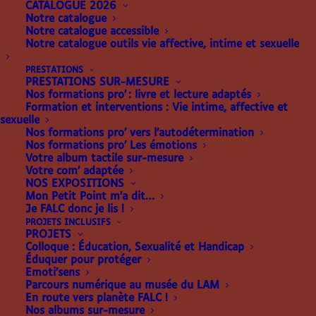
CATALOGUE 2026
Notre catalogue
Notre catalogue accessible
Notre catalogue outils vie affective, intime et sexuelle
PRESTATIONS
PRESTATIONS SUR-MESURE
TABLETTE ET POINÇON
Nos formations pro’ : livre et lecture adaptés
Formation et interventions : Vie intime, affective et
sexuelle
12.00
€
Nos formations pro’ vers l’autodétermination
Nos formations pro’ Les émotions
Une tablette, un poinçon et une fiche explicative
Votre album tactile sur-mesure
Votre com’ adaptée
pour apprendre le braille.
NOS EXPOSITIONS
Mon Petit Point m’a dit…
Photos non contractuelles. Le modèle de la tablette et du poinçon peut
Je FALC donc je lis !
varier.
PROJETS INCLUSIFS
PROJETS
10 en stock
Colloque : Éducation, Sexualité et Handicap
Éduquer pour protéger
quantité
Emoti’sens
AJOUTER AU PANIER
Parcours numérique au musée du LAM
de
En route vers planète FALC !
TABLETTE
Nos albums sur-mesure