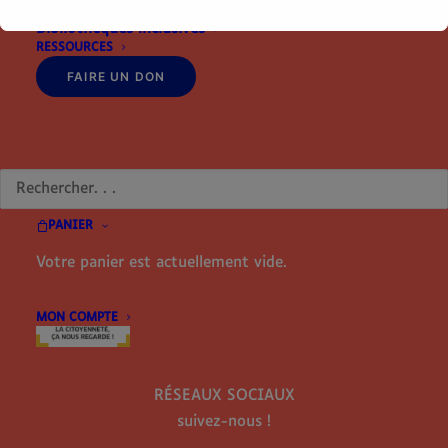
Co-conception avec les publics
Bibliothèques inclusives
MES MAINS EN OR
RESSOURCES
8 rue Pierre et Marie Curie
FAIRE UN DON
87410 LE PALAIS SUR VIENNE
+33 (0)9 81 63 38 92
contact@mesmainsenor.com
RECHERCHE
Membre de la Fédération des Aveugles de France
PANIER
Votre panier est actuellement vide.
MON COMPTE
RÉSEAUX SOCIAUX
suivez-nous !