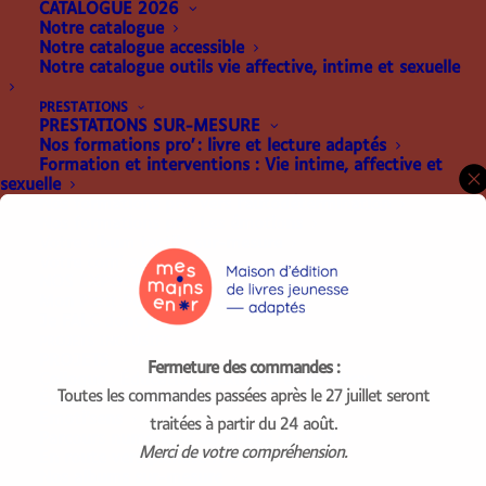
CATALOGUE 2026
Notre catalogue
Notre catalogue accessible
Notre catalogue outils vie affective, intime et sexuelle
PRESTATIONS
PRESTATIONS SUR-MESURE
Nos formations pro’ : livre et lecture adaptés
Formation et interventions : Vie intime, affective et
sexuelle
Nos formations pro’ vers l’autodétermination
Nos formations pro’ Les émotions
[RM_Login]
Votre album tactile sur-mesure
Votre com’ adaptée
NOS EXPOSITIONS
Mon Petit Point m’a dit…
Je FALC donc je lis !
PROJETS INCLUSIFS
PROJETS
Fermeture des commandes :
Colloque : Éducation, Sexualité et Handicap
Toutes les commandes passées après le 27 juillet seront
Éduquer pour protéger
Emoti’sens
traitées à partir du 24 août.
Parcours numérique au musée du LAM
Merci de votre compréhension.
En route vers planète FALC !
Nos albums sur-mesure