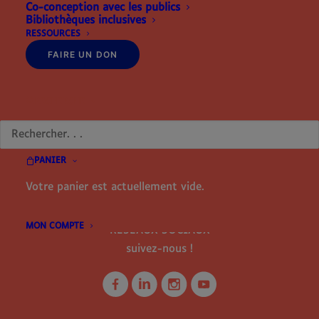
Co-conception avec les publics
87410 LE PALAIS SUR VIENNE
Bibliothèques inclusives
+33 (0)9 81 63 38 92
RESSOURCES
contact@mesmainsenor.com
FAIRE UN DON
Membre de la Fédération des Aveugles de France
RECHERCHE
PANIER
Votre panier est actuellement vide.
MON COMPTE
RÉSEAUX SOCIAUX
suivez-nous !