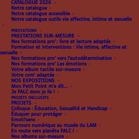
CATALOGUE 2026
Notre catalogue
Notre catalogue accessible
Notre catalogue outils vie affective, intime et sexuelle
PRESTATIONS
PRESTATIONS SUR-MESURE
Nos formations pro’ : livre et lecture adaptés
Formation et interventions : Vie intime, affective et
sexuelle
Nos formations pro’ vers l’autodétermination
Nos formations pro’ Les émotions
Votre album tactile sur-mesure
Votre com’ adaptée
NOS EXPOSITIONS
3 résultats affichés
Trié
Mon Petit Point m’a dit…
du
Je FALC donc je lis !
plus
PROJETS INCLUSIFS
PROJETS
récent
Colloque : Éducation, Sexualité et Handicap
au
Éduquer pour protéger
Emoti’sens
plus
Parcours numérique au musée du LAM
ancien
En route vers planète FALC !
Nos albums sur-mesure