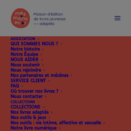
modal-check
ASSOCIATION
QUI SOMMES NOUS ?
Notre histoire
Notre Équipe
NOUS AIDER
Nous soutenir
Nous rejoindre
Nos partenaires et mécènes
SERVICE CLIENT
FAQ
Où trouver nos livres ?
Nous contacter
COLLECTIONS
MON MAG' EN BRAILLE
COLLECTIONS
Nos livres adaptés
Nos outils & jeux
Nos outils : vie intime, affective et sexuelle
Notre livre numérique