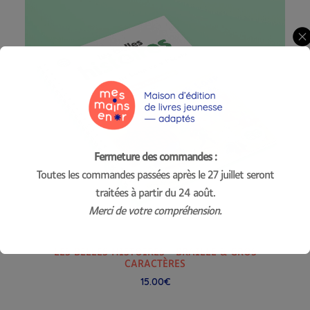
peuvent
être
choisies
sur
la
page
du
produit
Fermeture des commandes :
Toutes les commandes passées après le 27 juillet seront
traitées à partir du 24 août.
Merci de votre compréhension.
Ce
CHOIX DES OPTIONS
produit
LES BELLES HISTOIRES - BRAILLE & GROS
a
CARACTÈRES
plusieurs
15.00
€
variations.
Les