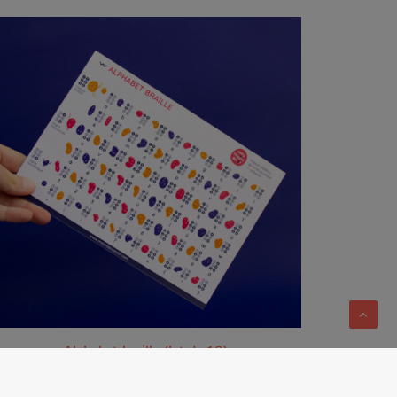
AJOUTER AU PANIER
Alphabet braille (lot de 10)
8.00
€