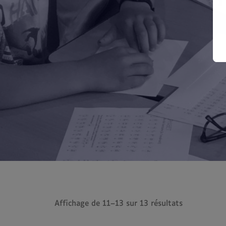
Affichage de 11–13 sur 13 résultats
Trié
du