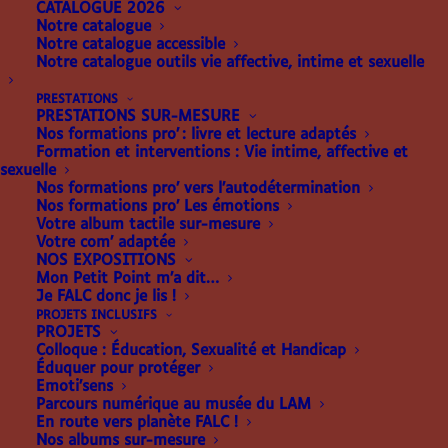
CATALOGUE 2026
Notre catalogue
Notre catalogue accessible
Notre catalogue outils vie affective, intime et sexuelle
PRESTATIONS
PRESTATIONS SUR-MESURE
Nos formations pro’ : livre et lecture adaptés
Formation et interventions : Vie intime, affective et
sexuelle
Nos formations pro’ vers l’autodétermination
Nos formations pro’ Les émotions
AVEUGLES : DES OBSTACLES
Votre album tactile sur-mesure
Votre com’ adaptée
DANS L’ÉDUCATION À LA
NOS EXPOSITIONS
SEXUALITÉ ?
Mon Petit Point m’a dit…
Je FALC donc je lis !
PROJETS INCLUSIFS
PROJETS
Article publié sur
Colloque : Éducation, Sexualité et Handicap
Éduquer pour protéger
handicap.fr
Emoti’sens
Parcours numérique au musée du LAM
En route vers planète FALC !
« Au collège et lycée, ce n’est pas l’aveugle que les
Nos albums sur-mesure