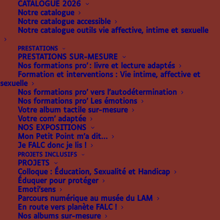
CATALOGUE 2026
Notre catalogue
Notre catalogue accessible
Notre catalogue outils vie affective, intime et sexuelle
PRESTATIONS
PRESTATIONS SUR-MESURE
Nos formations pro’ : livre et lecture adaptés
Formation et interventions : Vie intime, affective et
sexuelle
Nos formations pro’ vers l’autodétermination
Nos formations pro’ Les émotions
Il y a 11 ans, naissait Mes
Votre album tactile sur-mesure
Votre com’ adaptée
Mains en Or…
NOS EXPOSITIONS
Mon Petit Point m’a dit…
Je FALC donc je lis !
Pour ceux qui ne connaissent pas l’origine de notre
PROJETS INCLUSIFS
PROJETS
association, Mes Mains en Or a été créé en 2010 par
Colloque : Éducation, Sexualité et Handicap
Caroline Chabaud lorsque sa fille Domitille a perdu
Éduquer pour protéger
la vue. Domitille était encore bébé, et les livres
Emoti’sens
Parcours numérique au musée du LAM
adaptés pour un jeune enfant aveugle étaient alors
En route vers planète FALC !
presque inexistants. Devant ce manque, et pour
Nos albums sur-mesure