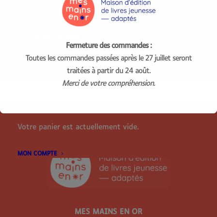
Notre interview
Co-conception avec les publics
Bibliothèques inclusives
Nous y parlons notamment de notre prochain titre
RESSOURCES
Mon herbier tactile
, une création originale de
Sandrine-Marie Simon et Caroline Chabaud, bientôt
FAIRE UN DON
disponible !
Fermeture des commandes :
Toutes les commandes passées après le 27 juillet seront
RECHERCHE
traitées à partir du 24 août.
Merci de votre compréhension.
PANIER
Votre panier est actuellement vide.
MON COMPTE
MES MAINS EN OR